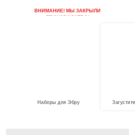
ВНИМАНИЕ! МЫ ЗАКРЫЛИ
ПРОИЗВОДСТВО!
Ниже представлены к продажи
последние товары!
Наборы для Эбру
Загустите
Наборы для Эбру