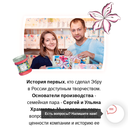
История первых
, кто сделал Эбру
в России доступным творчеством.
Основатели производства
-
семейная пара -
Сергей и
Ульяна
Храмковы
. Мы задали им пару
Есть вопросы? Напишите нам!
вопросов, чтобы поближе узнать
ценности компании и историю ее